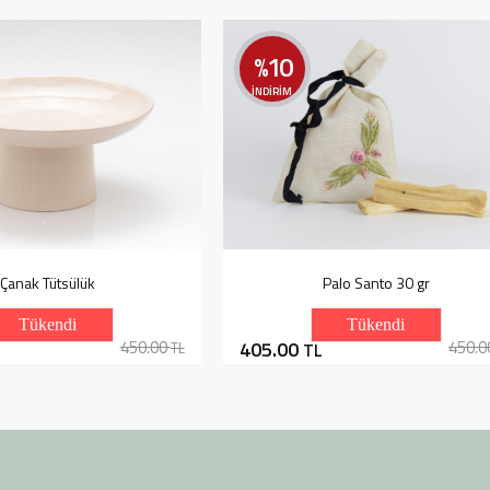
%10
İNDİRİM
Çanak Tütsülük
Palo Santo 30 gr
Tükendi
Tükendi
450.00
405.00
450.
TL
TL