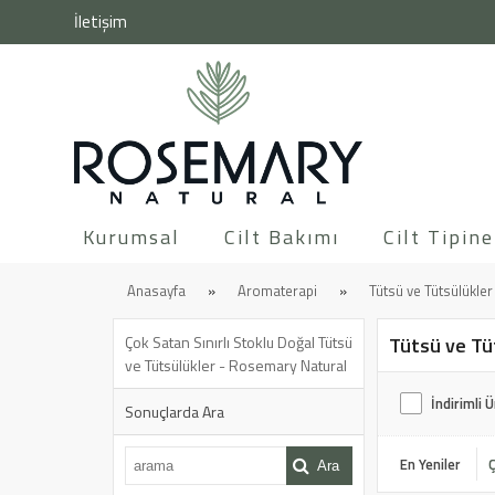
İletişim
Kurumsal
Cilt Bakımı
Cilt Tipin
Anasayfa
Aromaterapi
Tütsü ve Tütsülükler
Çok Satan Sınırlı Stoklu Doğal Tütsü
Tütsü ve Tü
ve Tütsülükler - Rosemary Natural
İndirimli 
Sonuçlarda Ara
En Yeniler
Ara