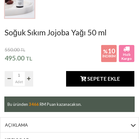
Soğuk Sıkım Jojoba Yağı 50 ml
550.00
10
TL
%
Hızlı
495.00
İNDİRİM
TL
Kargo
SEPETE EKLE
Adet
Bu üründen
3466
RM Puan kazanacaksın.
AÇIKLAMA