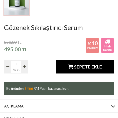
Gözenek Sıkılaştırıcı Serum
550.00
10
TL
%
Hızlı
495.00
İNDİRİM
TL
Kargo
SEPETE EKLE
Adet
Bu üründen
3466
RM Puan kazanacaksın.
AÇIKLAMA