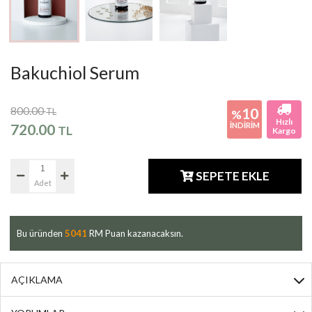
Bakuchiol Serum
800.00
10
TL
%
Hızlı
720.00
İNDİRİM
TL
Kargo
SEPETE EKLE
Adet
Bu üründen
5041
RM Puan kazanacaksın.
AÇIKLAMA